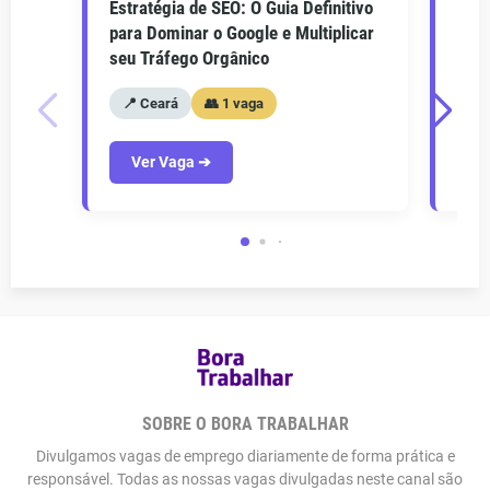
Estratégia de SEO: O Guia Definitivo
O Gu
para Dominar o Google e Multiplicar
Como
seu Tráfego Orgânico
seu 
📍 Ceará
👥 1 vaga
📍
Ver Vaga ➔
V
SOBRE O BORA TRABALHAR
Divulgamos vagas de emprego diariamente de forma prática e
responsável. Todas as nossas vagas divulgadas neste canal são