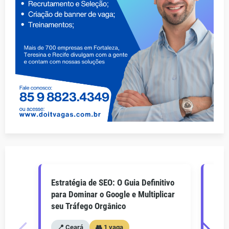
Estratégia de SEO: O Guia Definitivo
O Gu
para Dominar o Google e Multiplicar
Como
seu Tráfego Orgânico
seu 
📍 Ceará
👥 1 vaga
📍