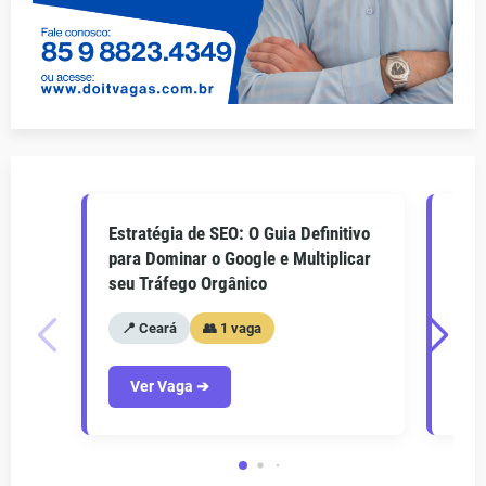
Estratégia de SEO: O Guia Definitivo
O Gu
para Dominar o Google e Multiplicar
Como
seu Tráfego Orgânico
seu 
📍 Ceará
👥 1 vaga
📍
Ver Vaga ➔
V