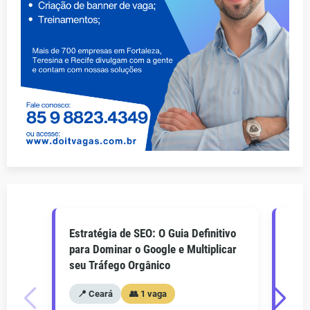
Estratégia de SEO: O Guia Definitivo
O Gu
para Dominar o Google e Multiplicar
Como
seu Tráfego Orgânico
seu 
📍 Ceará
👥 1 vaga
📍