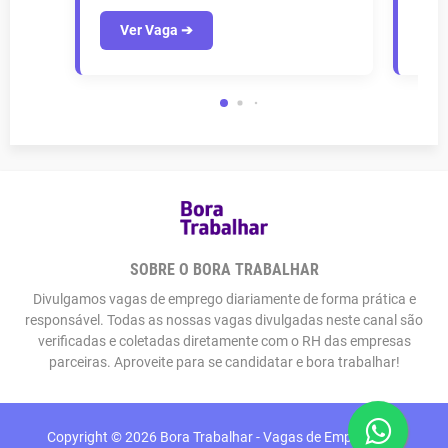
Ver Vaga ➔
V
SOBRE O BORA TRABALHAR
Divulgamos vagas de emprego diariamente de forma prática e
responsável. Todas as nossas vagas divulgadas neste canal são
verificadas e coletadas diretamente com o RH das empresas
parceiras. Aproveite para se candidatar e bora trabalhar!
Copyright ©
2026
Bora Trabalhar - Vagas de Emprego em