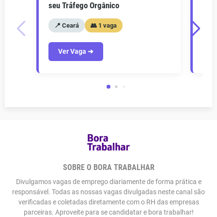
seu Tráfego Orgânico
seu 
📍 Ceará
👥 1 vaga
📍
Ver Vaga ➔
V
SOBRE O BORA TRABALHAR
Divulgamos vagas de emprego diariamente de forma prática e
responsável. Todas as nossas vagas divulgadas neste canal são
verificadas e coletadas diretamente com o RH das empresas
parceiras. Aproveite para se candidatar e bora trabalhar!