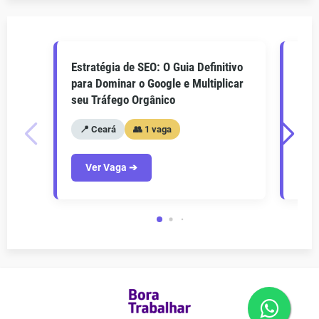
Estratégia de SEO: O Guia Definitivo
O Gu
para Dominar o Google e Multiplicar
Como
seu Tráfego Orgânico
seu 
📍 Ceará
👥 1 vaga
📍
Ver Vaga ➔
V