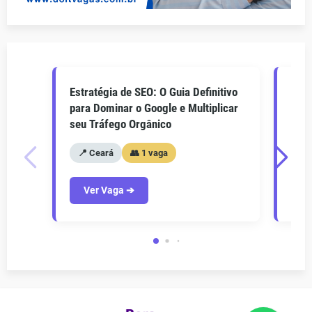
Estratégia de SEO: O Guia Definitivo
O Gu
para Dominar o Google e Multiplicar
Como
seu Tráfego Orgânico
seu 
📍 Ceará
👥 1 vaga
📍
Ver Vaga ➔
V