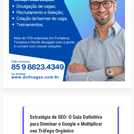
Estratégia de SEO: O Guia Definitivo
O Gu
para Dominar o Google e Multiplicar
Como
seu Tráfego Orgânico
seu 