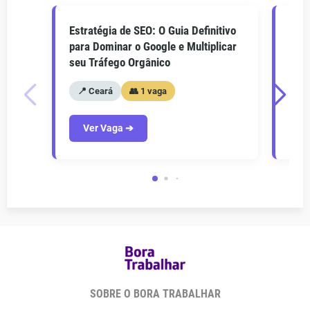
Estratégia de SEO: O Guia Definitivo
O Gu
para Dominar o Google e Multiplicar
Como
seu Tráfego Orgânico
seu 
📍 Ceará
👥 1 vaga
📍
Ver Vaga ➔
V
SOBRE O BORA TRABALHAR