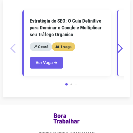
Estratégia de SEO: O Guia Definitivo
O Gu
para Dominar o Google e Multiplicar
Como
seu Tráfego Orgânico
seu 
📍 Ceará
👥 1 vaga
📍
Ver Vaga ➔
V