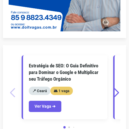
Estratégia de SEO: O Guia Definitivo
O Gu
para Dominar o Google e Multiplicar
Como
seu Tráfego Orgânico
seu 
📍 Ceará
👥 1 vaga
📍
Ver Vaga ➔
V