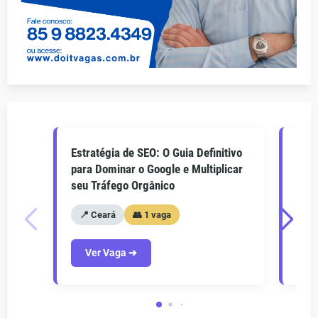
Estratégia de SEO: O Guia Definitivo
O Gu
para Dominar o Google e Multiplicar
Como
seu Tráfego Orgânico
seu 
📍 Ceará
👥 1 vaga
📍
Ver Vaga ➔
V