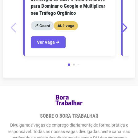
para Dominar o Google e Multiplicar
Como
seu Tráfego Orgânico
seu 
📍 Ceará
👥 1 vaga
📍
Ver Vaga ➔
V
SOBRE O BORA TRABALHAR
Divulgamos vagas de emprego diariamente de forma prática e
responsável. Todas as nossas vagas divulgadas neste canal são
verificadas e coletadas diretamente com o RH das empresas