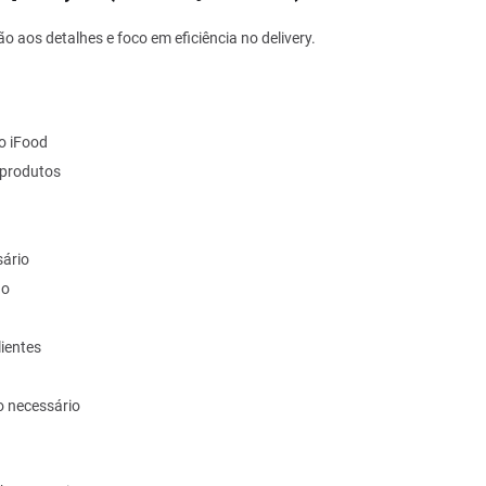
 aos detalhes e foco em eficiência no delivery.
lo iFood
 produtos
sário
do
ientes
o necessário