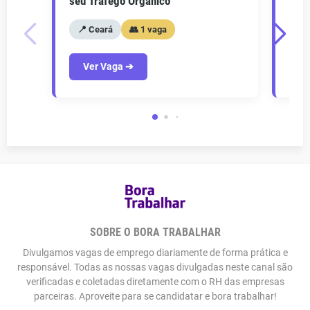
seu Tráfego Orgânico
seu 
📍 Ceará
👥 1 vaga
📍
Ver Vaga ➔
V
SOBRE O BORA TRABALHAR
Divulgamos vagas de emprego diariamente de forma prática e
responsável. Todas as nossas vagas divulgadas neste canal são
verificadas e coletadas diretamente com o RH das empresas
parceiras. Aproveite para se candidatar e bora trabalhar!