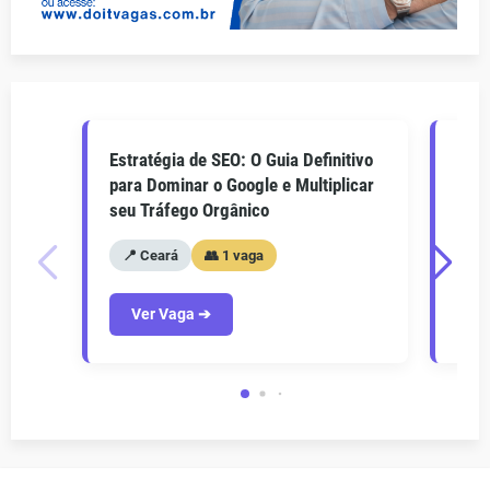
Estratégia de SEO: O Guia Definitivo
O Gu
para Dominar o Google e Multiplicar
Como
seu Tráfego Orgânico
seu 
📍 Ceará
👥 1 vaga
📍
Ver Vaga ➔
V