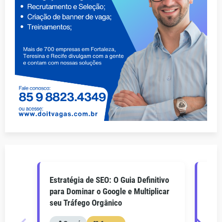
Estratégia de SEO: O Guia Definitivo
O Gu
para Dominar o Google e Multiplicar
Como
seu Tráfego Orgânico
seu 