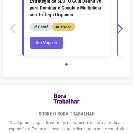
Estratégia de SEO: O Guia Definitivo
O Gu
para Dominar o Google e Multiplicar
Como
seu Tráfego Orgânico
seu 
📍 Ceará
👥 1 vaga
📍
Ver Vaga ➔
V
SOBRE O BORA TRABALHAR
Divulgamos vagas de emprego diariamente de forma prática e
responsável. Todas as nossas vagas divulgadas neste canal são