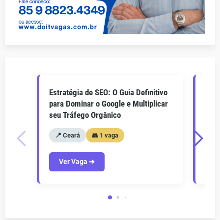
Estratégia de SEO: O Guia Definitivo
O Gu
para Dominar o Google e Multiplicar
Como
seu Tráfego Orgânico
seu 
📍 Ceará
👥 1 vaga
📍
Ver Vaga ➔
V