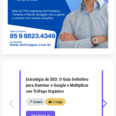
Estratégia de SEO: O Guia Definitivo
O Gu
para Dominar o Google e Multiplicar
Como
seu Tráfego Orgânico
seu 
📍 Ceará
👥 1 vaga
📍
Ver Vaga ➔
V