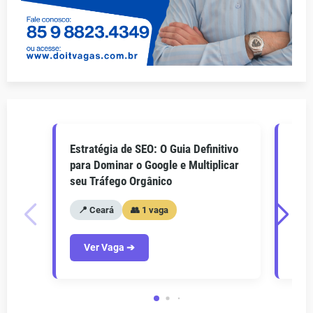
Estratégia de SEO: O Guia Definitivo
O Gu
para Dominar o Google e Multiplicar
Como
seu Tráfego Orgânico
seu 
📍 Ceará
👥 1 vaga
📍
Ver Vaga ➔
V