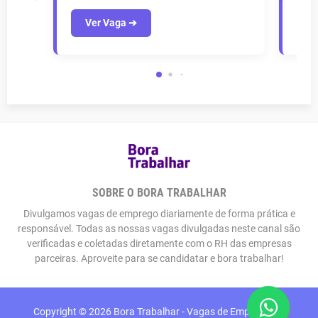
Ver Vaga ➔
V
SOBRE O BORA TRABALHAR
Divulgamos vagas de emprego diariamente de forma prática e
responsável. Todas as nossas vagas divulgadas neste canal são
verificadas e coletadas diretamente com o RH das empresas
parceiras. Aproveite para se candidatar e bora trabalhar!
Copyright ©
2026
Bora Trabalhar - Vagas de Emprego em