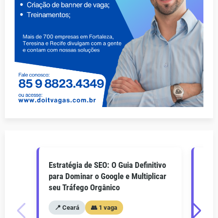
Estratégia de SEO: O Guia Definitivo
O Gu
para Dominar o Google e Multiplicar
Como
seu Tráfego Orgânico
seu 
📍 Ceará
👥 1 vaga
📍