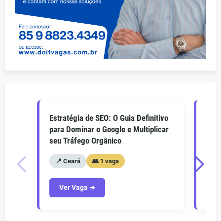
Estratégia de SEO: O Guia Definitivo
O Gu
para Dominar o Google e Multiplicar
Como
seu Tráfego Orgânico
seu 
📍 Ceará
👥 1 vaga
📍
Ver Vaga ➔
V