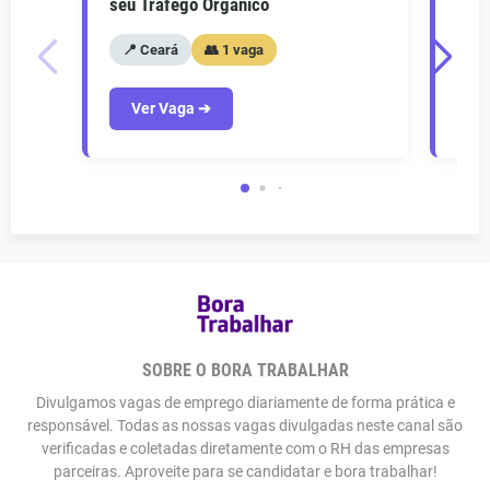
seu Tráfego Orgânico
seu 
📍 Ceará
👥 1 vaga
📍
Ver Vaga ➔
V
SOBRE O BORA TRABALHAR
Divulgamos vagas de emprego diariamente de forma prática e
responsável. Todas as nossas vagas divulgadas neste canal são
verificadas e coletadas diretamente com o RH das empresas
parceiras. Aproveite para se candidatar e bora trabalhar!