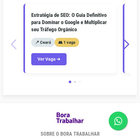
Estratégia de SEO: O Guia Definitivo
O Gu
para Dominar o Google e Multiplicar
Como
seu Tráfego Orgânico
seu 
📍 Ceará
👥 1 vaga
📍
Ver Vaga ➔
V
SOBRE O BORA TRABALHAR