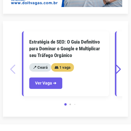
Estratégia de SEO: O Guia Definitivo
O Gu
para Dominar o Google e Multiplicar
Como
seu Tráfego Orgânico
seu 
📍 Ceará
👥 1 vaga
📍
Ver Vaga ➔
V