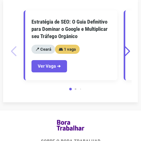
Estratégia de SEO: O Guia Definitivo
O Gu
para Dominar o Google e Multiplicar
Como
seu Tráfego Orgânico
seu 
📍 Ceará
👥 1 vaga
📍
Ver Vaga ➔
V