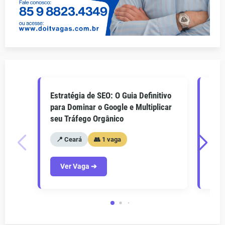
Estratégia de SEO: O Guia Definitivo
O Gu
para Dominar o Google e Multiplicar
Como
seu Tráfego Orgânico
seu 
📍 Ceará
👥 1 vaga
📍
Ver Vaga ➔
V