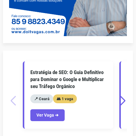
Estratégia de SEO: O Guia Definitivo
O Gu
para Dominar o Google e Multiplicar
Como
seu Tráfego Orgânico
seu 
📍 Ceará
👥 1 vaga
📍
Ver Vaga ➔
V