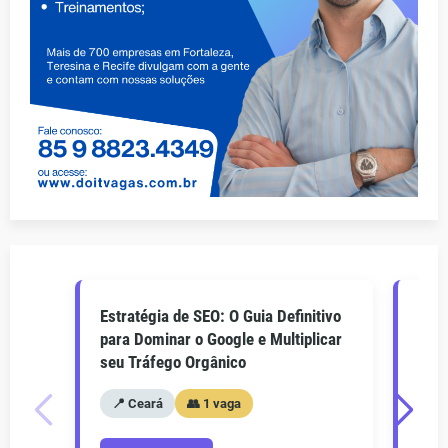
Estratégia de SEO: O Guia Definitivo
O Gu
para Dominar o Google e Multiplicar
Como
seu Tráfego Orgânico
seu 
📍 Ceará
👥 1 vaga
📍