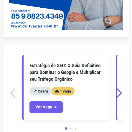
Estratégia de SEO: O Guia Definitivo
O Gu
para Dominar o Google e Multiplicar
Como
seu Tráfego Orgânico
seu 
📍 Ceará
👥 1 vaga
📍
Ver Vaga ➔
V