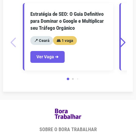
Estratégia de SEO: O Guia Definitivo
O Gu
para Dominar o Google e Multiplicar
Como
seu Tráfego Orgânico
seu 
📍 Ceará
👥 1 vaga
📍
Ver Vaga ➔
V
SOBRE O BORA TRABALHAR